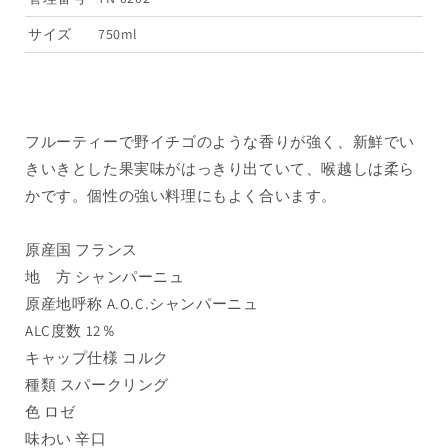
ン〉
ン〉
ロ
ロ
サイズ
750ml
ゼ・
ゼ・
ア
ア
ン
ン
ペ
ペ
フルーティーで野イチゴのような香りが強く、新鮮でい
リ
リ
きいきとした果実味がはっきり出ていて、喉越しは柔ら
ア
ア
かです。個性の強い料理にもよく合います。
ル
ル
（NV）
（NV）
（正
（正
原産国 フランス
規
規
地 方 シャンパーニュ
品
品
原産地呼称 A.O.C.シャンパーニュ
箱
箱
ALC度数 12％
入
入
キャップ仕様 コルク
り・
り・
種類 スパークリング
1
1
本）
本）
色 ロゼ
の
の
味わい 辛口