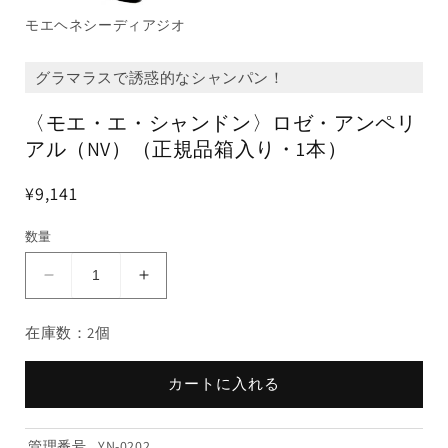
モエヘネシーディアジオ
グラマラスで誘惑的なシャンパン！
〈モエ・エ・シャンドン〉ロゼ・アンペリ
アル（NV）（正規品箱入り・1本）
¥9,141
数量
〈モ
〈モ
エ・
エ・
在庫数：2個
エ・
エ・
シ
シ
ャ
ャ
カートに入れる
ン
ン
ド
ド
管理番号
YN-0202