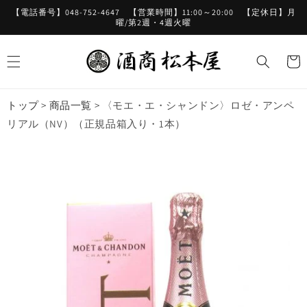
コンテ
【電話番号】048-752-4647 【営業時間】11:00～20:00 【定休日】月
ンツに
曜/第2週・4週火曜
進む
カ
ー
ト
トップ
>
商品一覧
>
〈モエ・エ・シャンドン〉ロゼ・アンペ
リアル（NV）（正規品箱入り・1本）