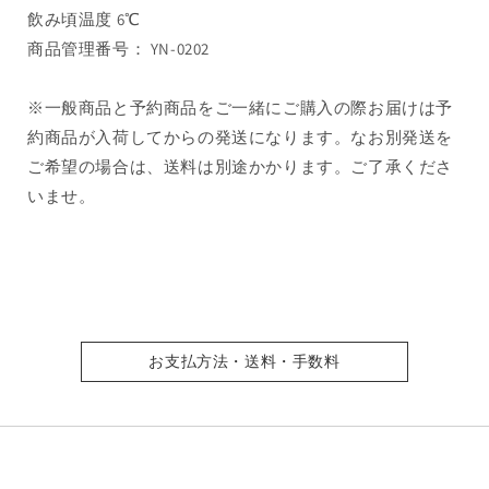
数
数
飲み頃温度 6℃
量
量
商品管理番号： YN-0202
を
を
減
増
※一般商品と予約商品をご一緒にご購入の際お届けは予
ら
や
約商品が入荷してからの発送になります。なお別発送を
す
す
ご希望の場合は、送料は別途かかります。ご了承くださ
いませ。
お支払方法・送料・手数料