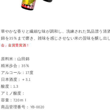
華やかな香りと繊細な味が調和し、洗練された気品漂う清
錦を35％まで磨き、雑味を感じさせない米の旨味を醸し出
会」金賞受賞酒！
原料米：山田錦
精米歩合：35％
アルコール：17度
日本酒度：＋3.1
酸度：1.3
アミノ酸度：
容量：720ｍｌ
商品管理番号： YB-0020