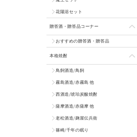
花陽浴セット
贈答酒・贈答品コーナー
おすすめの贈答酒・贈答品
本格焼酎
鳥飼酒造/鳥飼
霧島酒造/赤霧島 他
西酒造/琥珀炭酸焼酎
薩摩酒造/赤薩摩 他
老松酒造/麹屋伝兵衛
篠崎/千年の眠り