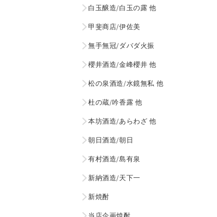
白玉醸造/白玉の露 他
甲斐商店/伊佐美
無手無冠/ダバダ火振
櫻井酒造/金峰櫻井 他
松の泉酒造/水鏡無私 他
杜の蔵/吟香露 他
本坊酒造/あらわざ 他
朝日酒造/朝日
有村酒造/島有泉
新納酒造/天下一
新焼酎
当店企画焼酎