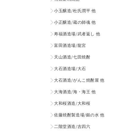
小玉醸造/杜氏潤平 他
小正醸造/蔵の師魂 他
寿福酒造場/武者返し 他
富田酒造場/龍宮
天山酒造/七田焼酎
大石酒造場/大石
大石酒造/がんこ焼酎屋 他
大海酒造/海・海王 他
大和桜酒造/大和桜
佐藤焼酎製造場/銀の水 他
二階堂酒造/吉四六