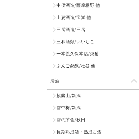
中俣酒造/薩摩桐野 他
上妻酒造/宝満 他
三岳酒造/三岳
三和酒類/いいちこ
一本義久保本店/焼酎
ぶんご銘醸/杜谷 他
清酒
麒麟山/新潟
雪中梅/新潟
雪の茅舎/秋田
長期熟成酒・熟成古酒