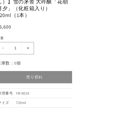
し）】雪の茅舎 大吟醸「花朝
月夕」（化粧箱入り）
720ml（1本）
6,600
数量
【令
【令
和
和
在庫数：0個
5
5
年
年
「全
「全
売り切れ
国
国
新
新
管理番号
YB-0020
酒
酒
鑑
鑑
サイズ
720ml
評
評
会」
会」