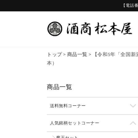
コンテ
【電話番号
ンツに
進む
トップ
>
商品一覧
>
【令和5年「全国新
本）
商品一覧
送料無料コーナー
人気銘柄セットコーナー
魔王セット