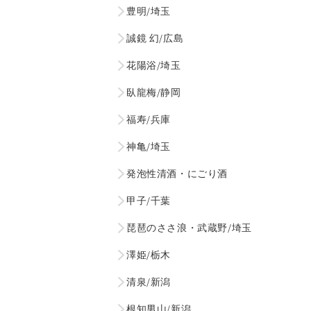
豊明/埼玉
誠鏡 幻/広島
花陽浴/埼玉
臥龍梅/静岡
福寿/兵庫
神亀/埼玉
発泡性清酒・にごり酒
甲子/千葉
琵琶のささ浪・武蔵野/埼玉
澤姫/栃木
清泉/新潟
根知男山/新潟