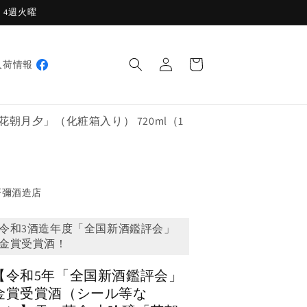
週・4週火曜
ロ
カ
グ
ー
入荷情報
イ
ト
ン
月夕」（化粧箱入り） 720ml（1
齋彌酒造店
令和3酒造年度「全国新酒鑑評会」
金賞受賞酒！
【令和5年「全国新酒鑑評会」
金賞受賞酒（シール等な