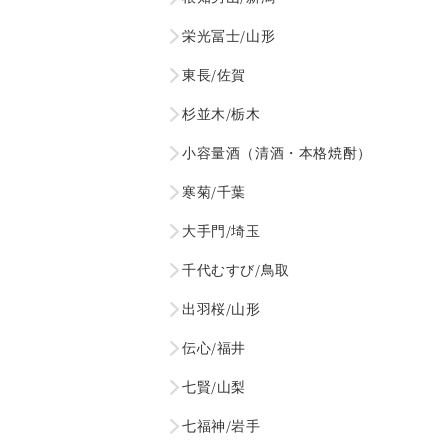
栄光冨士/山形
東長/佐賀
杉並木/栃木
小容量酒（清酒・本格焼酎）
寒菊/千葉
大手門/埼玉
千代むすび/鳥取
出羽桜/山形
伝心/福井
七賢/山梨
七福神/岩手