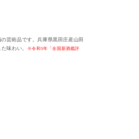
朝
朝
月
月
夕」
夕」
（化
（化
粧
粧
酒の芸術品です。兵庫県黒田庄産山田
箱
箱
した味わい。
※令和5年「全国新酒鑑評
入
入
り）
り）
720ml（1
720ml（1
本）
本）
の
の
数
数
量
量
を
を
減
増
ら
や
す
す