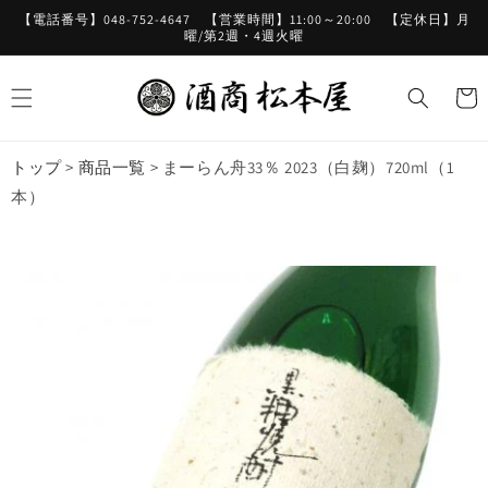
コンテ
【電話番号】048-752-4647 【営業時間】11:00～20:00 【定休日】月
ンツに
曜/第2週・4週火曜
進む
カ
ー
ト
トップ
>
商品一覧
>
まーらん舟33％ 2023（白麹）720ml（1
本）