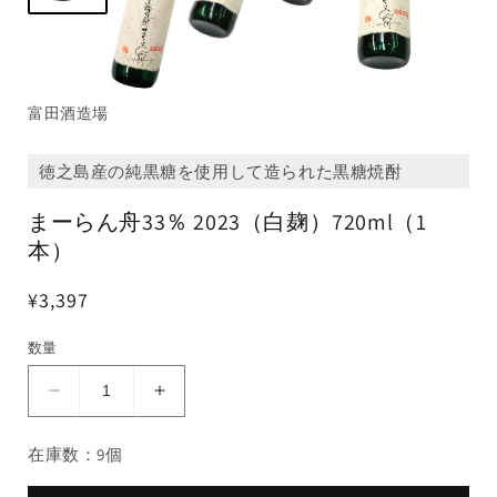
富田酒造場
徳之島産の純黒糖を使用して造られた黒糖焼酎
まーらん舟33％ 2023（白麹）720ml（1
本）
¥3,397
数量
ま
ま
ー
ー
在庫数：9個
ら
ら
ん
ん