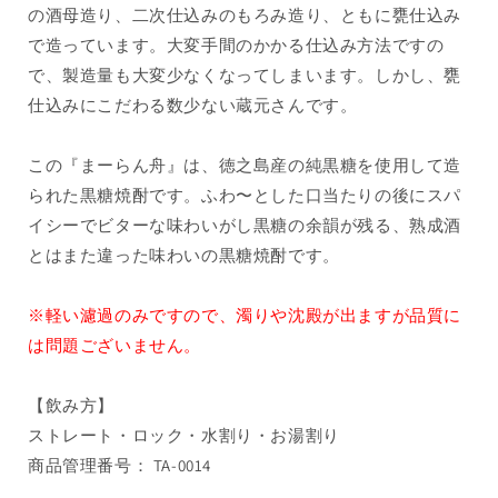
の酒母造り、二次仕込みのもろみ造り、ともに甕仕込み
で造っています。大変手間のかかる仕込み方法ですの
で、製造量も大変少なくなってしまいます。しかし、甕
仕込みにこだわる数少ない蔵元さんです。
この『まーらん舟』は、徳之島産の純黒糖を使用して造
られた黒糖焼酎です。ふわ〜とした口当たりの後にスパ
イシーでビターな味わいがし黒糖の余韻が残る、熟成酒
とはまた違った味わいの黒糖焼酎です。
※軽い濾過のみですので、濁りや沈殿が出ますが品質に
は問題ございません。
【飲み方】
ストレート・ロック・水割り・お湯割り
商品管理番号： TA-0014