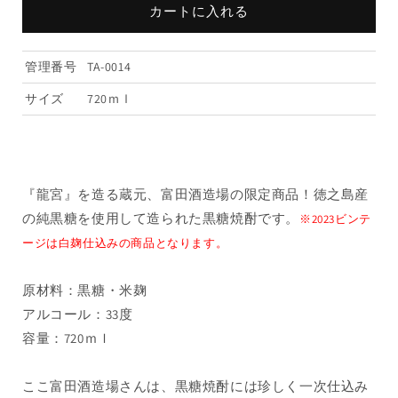
舟
舟
カートに入れる
33％
33％
2023（白
2023（白
管理番号
TA-0014
麹）
麹）
720ml（1
720ml（1
サイズ
720ｍｌ
本）
本）
の
の
数
数
量
量
『龍宮』を造る蔵元、富田酒造場の限定商品！徳之島産
を
を
の純黒糖を使用して造られた黒糖焼酎です。
※2023ビンテ
減
増
ージは白麹仕込みの商品となります。
ら
や
す
す
原材料：黒糖・米麹
アルコール：33度
容量：720ｍｌ
ここ富田酒造場さんは、黒糖焼酎には珍しく一次仕込み