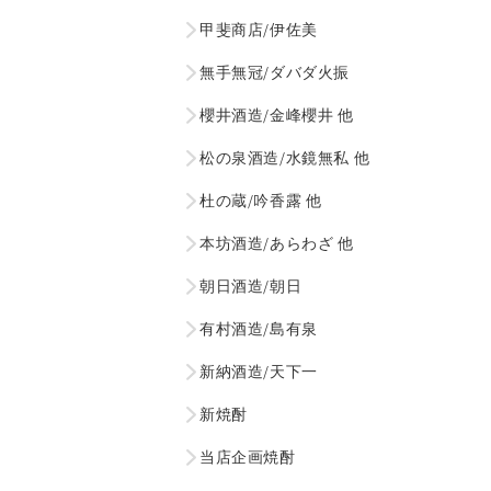
甲斐商店/伊佐美
無手無冠/ダバダ火振
櫻井酒造/金峰櫻井 他
松の泉酒造/水鏡無私 他
杜の蔵/吟香露 他
本坊酒造/あらわざ 他
朝日酒造/朝日
有村酒造/島有泉
新納酒造/天下一
新焼酎
当店企画焼酎