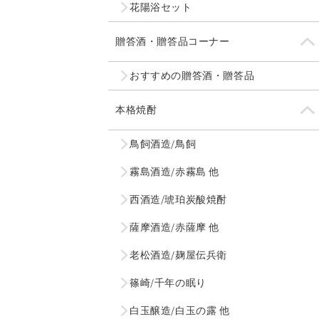
花陽浴セット
贈答酒・贈答品コーナー
おすすめの贈答酒・贈答品
本格焼酎
鳥飼酒造/鳥飼
霧島酒造/赤霧島 他
西酒造/琥珀炭酸焼酎
薩摩酒造/赤薩摩 他
老松酒造/麹屋伝兵衛
篠崎/千年の眠り
白玉醸造/白玉の露 他