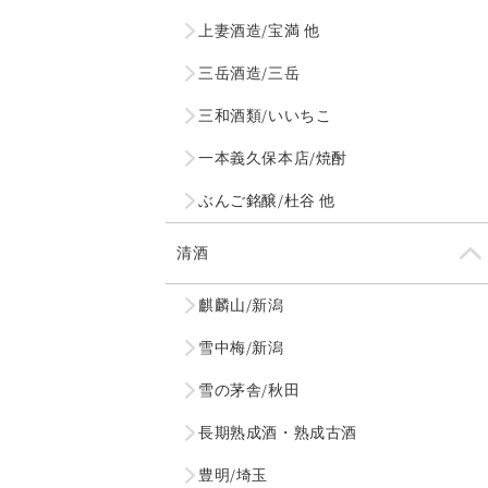
上妻酒造/宝満 他
三岳酒造/三岳
三和酒類/いいちこ
一本義久保本店/焼酎
ぶんご銘醸/杜谷 他
清酒
麒麟山/新潟
雪中梅/新潟
雪の茅舎/秋田
長期熟成酒・熟成古酒
豊明/埼玉