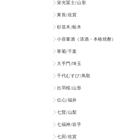
栄光冨士/山形
東長/佐賀
杉並木/栃木
小容量酒（清酒・本格焼酎）
寒菊/千葉
大手門/埼玉
千代むすび/鳥取
出羽桜/山形
伝心/福井
七賢/山梨
七福神/岩手
七田/佐賀