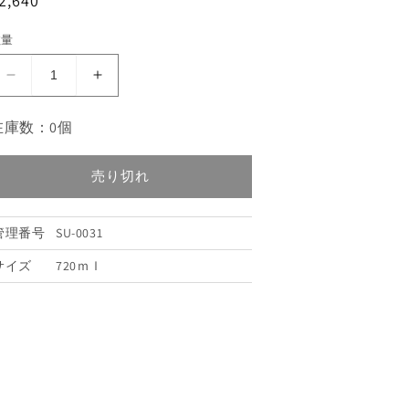
2,640
数量
七
七
水
水
在庫数：0個
純
純
米
米
大
大
売り切れ
吟
吟
醸
醸
管理番号
SU-0031
「夢
「夢
さ
さ
サイズ
720ｍｌ
さ
さ
ら
ら
45」
45」
新
新
春
春
ラ
ラ