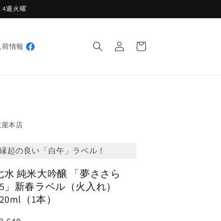
週・4週火曜
ロ
カ
グ
ー
入荷情報
イ
ト
ン
虎屋本店
縁起の良い「白午」ラベル！
七水 純米大吟醸 「夢ささら
45」新春ラベル（火入れ）
720ml（1本）