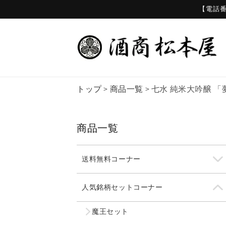
コンテ
【電話番号
ンツに
進む
トップ
>
商品一覧
>
七水 純米大吟醸 「
商品一覧
送料無料コーナー
人気銘柄セットコーナー
魔王セット