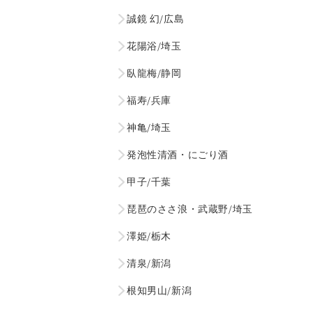
誠鏡 幻/広島
花陽浴/埼玉
臥龍梅/静岡
福寿/兵庫
神亀/埼玉
発泡性清酒・にごり酒
甲子/千葉
琵琶のささ浪・武蔵野/埼玉
澤姫/栃木
清泉/新潟
根知男山/新潟