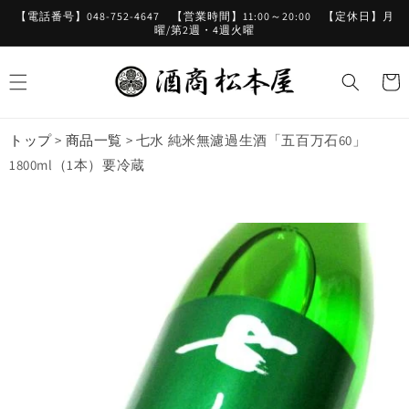
コンテ
【電話番号】048-752-4647 【営業時間】11:00～20:00 【定休日】月
ンツに
曜/第2週・4週火曜
進む
カ
ー
ト
トップ
>
商品一覧
>
七水 純米無濾過生酒「五百万石60」
1800ml（1本）要冷蔵