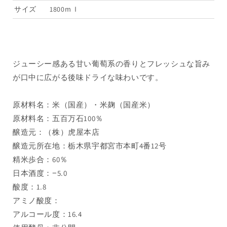
酒
酒
サイズ
1800ｍｌ
「五
「五
百
百
万
万
石
石
ジューシー感ある甘い葡萄系の香りとフレッシュな旨み
60」
60」
が口中に広がる後味ドライな味わいです。
1800ml（1
1800ml（1
本）
本）
要
要
原材料名：米（国産）・米麹（国産米）
冷
冷
原材料名：五百万石100％
蔵
蔵
醸造元：（株）虎屋本店
の
の
醸造元所在地：栃木県宇都宮市本町4番12号
数
数
精米歩合：60％
量
量
日本酒度：−5.0
を
を
酸度：1.8
減
増
アミノ酸度：
ら
や
す
す
アルコール度：16.4