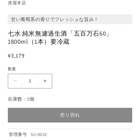
虎屋本店
甘い葡萄系の香りでフレッシュな旨み！
七水 純米無濾過生酒「五百万石60」
1800ml（1本）要冷蔵
¥3,179
数量
七
七
水
水
在庫数：0個
純
純
米
米
無
無
売り切れ
濾
濾
過
過
管理番号
SU-0010
生
生