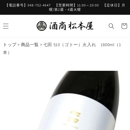
コンテ
【電話番号】048-752-4647 【営業時間】11:00～20:00 【定休日】月
ンツに
曜/第2週・4週火曜
進む
カ
ー
ト
トップ
>
商品一覧
>
七田 510（ゴトー）火入れ 1800ml（1
本）