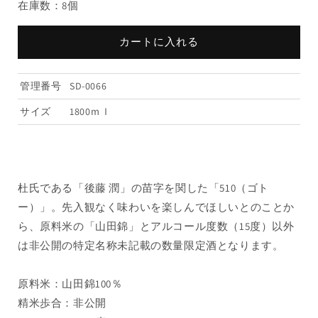
在庫数：8個
510（ゴ
510（ゴ
ト
ト
ー）
ー）
カートに入れる
火
火
入
入
管理番号
SD-0066
れ
れ
1800ml（1
1800ml（1
サイズ
1800ｍｌ
本）
本）
の
の
数
数
量
量
杜氏である「後藤 潤」の苗字を関した「510（ゴト
を
を
ー）」。先入観なく味わいを楽しんでほしいとのことか
減
増
ら、原料米の「山田錦」とアルコール度数（15度）以外
ら
や
す
す
は非公開の特定名称未記載の数量限定酒となります。
原料米：山田錦100％
精米歩合：非公開