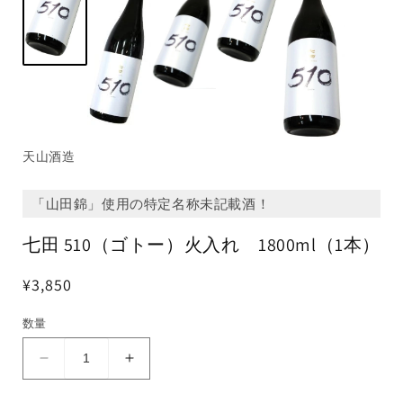
天山酒造
「山田錦」使用の特定名称未記載酒！
七田 510（ゴトー）火入れ 1800ml（1本）
¥3,850
数量
七
七
田
田