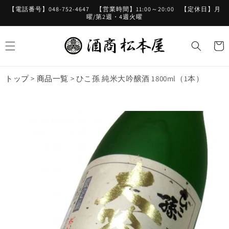
コンテ
【電話番号】048-752-4647 【営業時間】11:00～20:00 【定休日】月
ンツに
曜/第2週・4週火曜
進む
カ
ー
ト
トップ
>
商品一覧
>
ひこ孫 純米大吟醸酒 1800ml（1本）