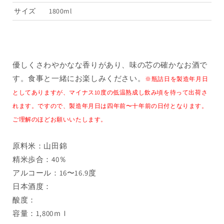
酒
酒
サイズ
1800ml
1800ml（1
1800ml（1
本）
本）
の
の
数
数
優しくさわやかなな香りがあり、味の芯の確かなお酒で
量
量
す。食事と一緒にお楽しみください。
※瓶詰日を製造年月日
を
を
減
増
としてありますが、マイナス10度の低温熟成し飲み頃を待って出荷さ
ら
や
れます。ですので、製造年月日は四年前〜十年前の日付となります。
す
す
ご理解のほどお願いいたします。
原料米：山田錦
精米歩合：40％
アルコール：16〜16.9度
日本酒度：
酸度：
容量：1,800ｍｌ