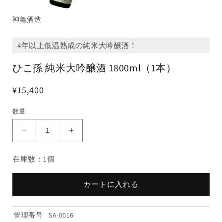
神亀酒造
4年以上低温熟成の純米大吟醸酒！
ひこ孫 純米大吟醸酒 1800ml（1本）
¥15,400
数量
ひ
ひ
こ
こ
在庫数：1個
孫
孫
純
純
米
米
カートに入れる
大
大
吟
吟
管理番号
SA-0016
醸
醸