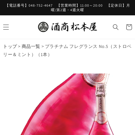
コンテ
【電話番号】048-752-4647 【営業時間】11:00～20:00 【定休日】月
ンツに
曜/第2週・4週火曜
進む
カ
ー
ト
トップ
>
商品一覧
>
プラチナム フレグランス No.5（ストロベ
リー＆ミント）（1本）