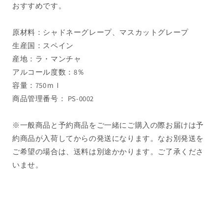
ミ
ミ
おすすめです。
ン
ン
ト）
ト）
原材料：シャドネーグレープ、マスカットグレープ
（1
（1
生産国：スペイン
本）
本）
産地：ラ・マンチャ
の
の
アルコール度数：8％
数
数
量
量
容量：750ｍｌ
を
を
商品管理番号： PS-0002
減
増
ら
や
※一般商品と予約商品をご一緒にご購入の際お届けは予
す
す
約商品が入荷してからの発送になります。なお別発送を
ご希望の場合は、送料は別途かかります。ご了承くださ
いませ。