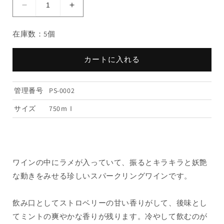
プ
プ
ラ
ラ
在庫数：5個
チ
チ
ナ
ナ
ム
ム
カートに入れる
フ
フ
レ
レ
管理番号
PS-0002
グ
グ
ラ
ラ
サイズ
750ｍｌ
ン
ン
ス
ス
No.5（ス
No.5（ス
ト
ト
ワインの中にラメが入っていて、振るとキラキラと妖艶
ロ
ロ
な動きをみせる珍しいスパークリングワインです。
ベ
ベ
リ
リ
ー
ー
飲み口としてストロベリーの甘い香りがして、後味とし
＆
＆
てミントの爽やかな香りが残ります。冷やして飲むのが