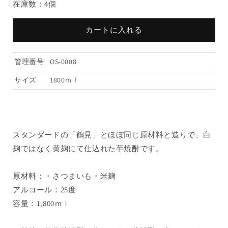
在庫数：4個
黄
黄
麹
麹
1800ml（1
1800ml（1
カートに入れる
本）
本）
の
の
管理番号
OS-0008
数
数
量
量
サイズ
1800ｍｌ
を
を
減
増
ら
や
す
す
スタンダードの「鶴見」とほぼ同じ原材料と造りで、白
麹ではなく黄麹にて仕込れた芋焼酎です。
原材料：・さつまいも・米麹
アルコール：25度
容量：1,800ｍｌ