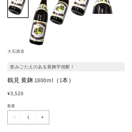
大石酒造
飲みごたえのある黄麹芋焼酎！
鶴見 黄麹 1800ml（1本）
¥3,520
数量
鶴
鶴
見
見