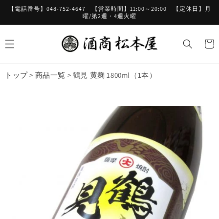
コンテ
【電話番号】048-752-4647 【営業時間】11:00～20:00 【定休日】月
ンツに
曜/第2週・4週火曜
進む
カ
ー
ト
トップ
>
商品一覧
>
鶴見 黄麹 1800ml（1本）