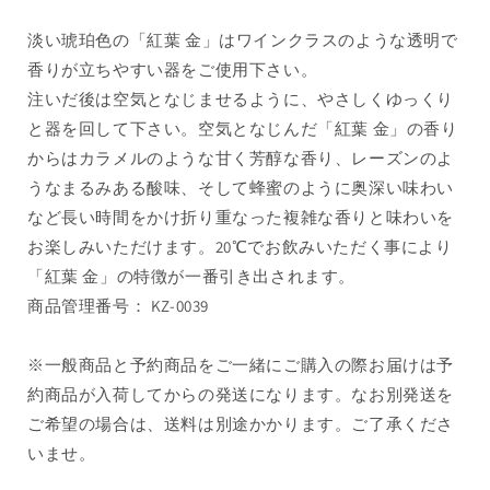
す
す
淡い琥珀色の「紅葉 金」はワインクラスのような透明で
香りが立ちやすい器をご使用下さい。
注いだ後は空気となじませるように、やさしくゆっくり
と器を回して下さい。空気となじんだ「紅葉 金」の香り
からはカラメルのような甘く芳醇な香り、レーズンのよ
うなまるみある酸味、そして蜂蜜のように奥深い味わい
など長い時間をかけ折り重なった複雑な香りと味わいを
お楽しみいただけます。20℃でお飲みいただく事により
「紅葉 金」の特徴が一番引き出されます。
商品管理番号： KZ-0039
※一般商品と予約商品をご一緒にご購入の際お届けは予
約商品が入荷してからの発送になります。なお別発送を
ご希望の場合は、送料は別途かかります。ご了承くださ
いませ。