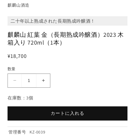
麒麟山酒造
二十年以上熟成された長期熟成吟醸酒！
麒麟山 紅葉 金（長期熟成吟醸酒）2023 木
箱入り 720ml（1本）
¥18,700
数量
麒
麒
麟
麟
在庫数：3個
山
山
紅
紅
葉
葉
カートに入れる
金
金
（長
（長
管理番号
KZ-0039
期
期