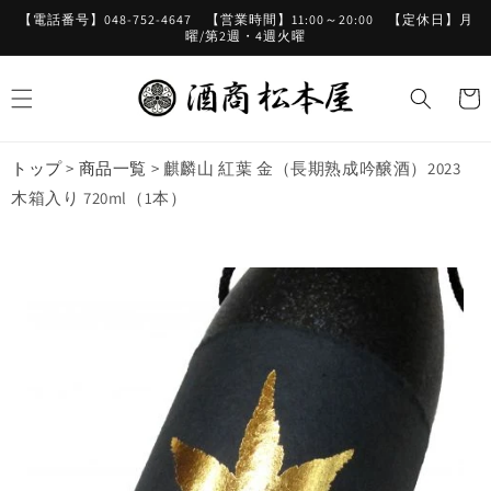
コンテ
【電話番号】048-752-4647 【営業時間】11:00～20:00 【定休日】月
ンツに
曜/第2週・4週火曜
進む
カ
ー
ト
トップ
>
商品一覧
>
麒麟山 紅葉 金（長期熟成吟醸酒）2023
木箱入り 720ml（1本）