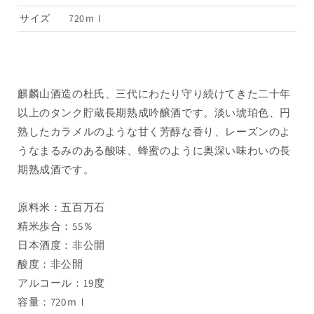
熟
熟
サイズ
720ｍｌ
成
成
吟
吟
醸
醸
酒）
酒）
麒麟山酒造の杜氏、三代にわたり守り続けてきた二十年
2023
2023
以上のタンク貯蔵長期熟成吟醸酒です。淡い琥珀色、円
木
木
箱
箱
熟したカラメルのような甘く芳醇な香り、レーズンのよ
入
入
うなまるみのある酸味、蜂蜜のように奥深い味わいの長
り
り
期熟成酒です。
720ml（1
720ml（1
本）
本）
原料米：五百万石
の
の
精米歩合：55％
数
数
日本酒度：非公開
量
量
酸度：非公開
を
を
減
増
アルコール：19度
ら
や
容量：720ｍｌ