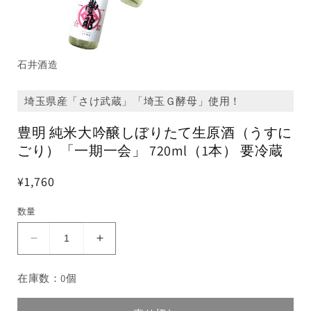
石井酒造
埼玉県産「さけ武蔵」「埼玉Ｇ酵母」使用！
豊明 純米大吟醸しぼりたて生原酒（うすに
ごり）「一期一会」 720ml（1本） 要冷蔵
¥1,760
数量
豊
豊
明
明
在庫数：0個
純
純
米
米