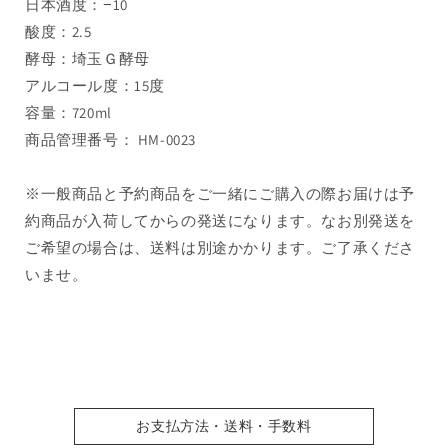
日本酒度：−10
会」
会」
酸度：2.5
720ml（1
720ml（1
本）
本）
酵母：埼玉Ｇ酵母
要
要
アルコール度：15度
冷
冷
容量：720ml
蔵
蔵
商品管理番号： HM-0023
の
の
数
数
※一般商品と予約商品をご一緒にご購入の際お届けは予
量
量
約商品が入荷してからの発送になります。なお別発送を
を
を
ご希望の場合は、送料は別途かかります。ご了承くださ
減
増
ら
や
いませ。
す
す
お支払方法・送料・手数料