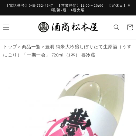
コンテ
【電話番号】048-752-4647 【営業時間】11:00～20:00 【定休日】月
ンツに
曜/第2週・4週火曜
進む
カ
ー
ト
トップ
>
商品一覧
>
豊明 純米大吟醸しぼりたて生原酒（うす
にごり）「一期一会」 720ml（1本） 要冷蔵