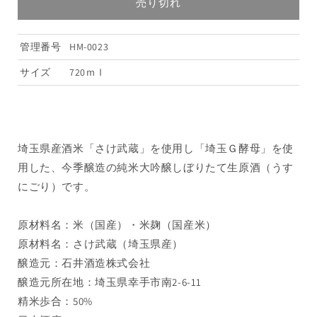
大
大
売り切れ
吟
吟
醸
醸
管理番号
HM-0023
し
し
ぼ
ぼ
サイズ
720ｍｌ
り
り
た
た
て
て
生
生
埼玉県産酒米「さけ武蔵」を使用し「埼玉Ｇ酵母」を使
原
原
用した、今季醸造の純米大吟醸しぼりたて生原酒（うす
酒
酒
にごり）です。
（う
（う
す
す
に
に
原材料名：米（国産）・米麹（国産米）
ご
ご
原材料名：さけ武蔵（埼玉県産）
り）
り）
醸造元：石井酒造株式会社
「一
「一
醸造元所在地：埼玉県幸手市南2-6-11
期
期
精米歩合：50%
一
一