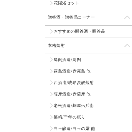
花陽浴セット
贈答酒・贈答品コーナー
おすすめの贈答酒・贈答品
本格焼酎
鳥飼酒造/鳥飼
霧島酒造/赤霧島 他
西酒造/琥珀炭酸焼酎
薩摩酒造/赤薩摩 他
老松酒造/麹屋伝兵衛
篠崎/千年の眠り
白玉醸造/白玉の露 他