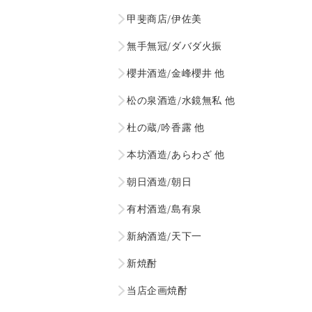
甲斐商店/伊佐美
無手無冠/ダバダ火振
櫻井酒造/金峰櫻井 他
松の泉酒造/水鏡無私 他
杜の蔵/吟香露 他
本坊酒造/あらわざ 他
朝日酒造/朝日
有村酒造/島有泉
新納酒造/天下一
新焼酎
当店企画焼酎