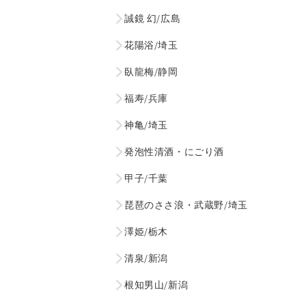
誠鏡 幻/広島
花陽浴/埼玉
臥龍梅/静岡
福寿/兵庫
神亀/埼玉
発泡性清酒・にごり酒
甲子/千葉
琵琶のささ浪・武蔵野/埼玉
澤姫/栃木
清泉/新潟
根知男山/新潟