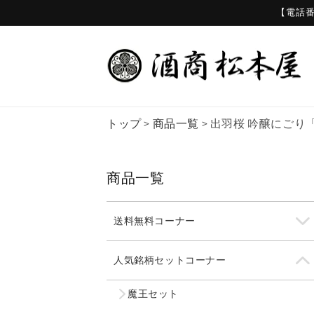
コンテ
【電話番号
ンツに
進む
トップ
>
商品一覧
>
出羽桜 吟醸にごり「
商品一覧
送料無料コーナー
人気銘柄セットコーナー
魔王セット