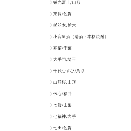
栄光冨士/山形
東長/佐賀
杉並木/栃木
小容量酒（清酒・本格焼酎）
寒菊/千葉
大手門/埼玉
千代むすび/鳥取
出羽桜/山形
伝心/福井
七賢/山梨
七福神/岩手
七田/佐賀