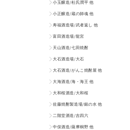
小玉醸造/杜氏潤平 他
小正醸造/蔵の師魂 他
寿福酒造場/武者返し 他
富田酒造場/龍宮
天山酒造/七田焼酎
大石酒造場/大石
大石酒造/がんこ焼酎屋 他
大海酒造/海・海王 他
大和桜酒造/大和桜
佐藤焼酎製造場/銀の水 他
二階堂酒造/吉四六
中俣酒造/薩摩桐野 他