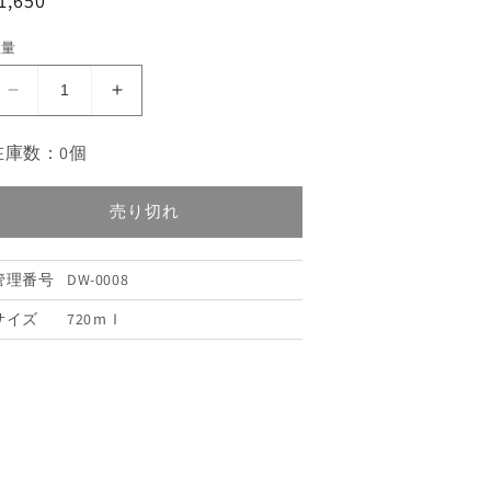
1,650
数量
出
出
羽
羽
在庫数：0個
桜
桜
吟
吟
醸
醸
売り切れ
に
に
ご
ご
管理番号
DW-0008
り
り
「と
「と
サイズ
720ｍｌ
び
び
六」
六」
（微
（微
発
発
泡）
泡）
720ml（1
720ml（1