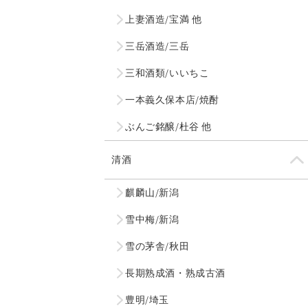
上妻酒造/宝満 他
三岳酒造/三岳
三和酒類/いいちこ
一本義久保本店/焼酎
ぶんご銘醸/杜谷 他
清酒
麒麟山/新潟
雪中梅/新潟
雪の茅舎/秋田
長期熟成酒・熟成古酒
豊明/埼玉