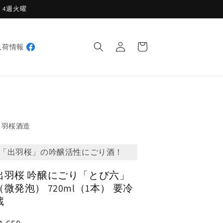
週・4週火曜
ロ
カ
グ
ー
入荷情報
イ
ト
ン
出羽桜酒造
「出羽桜」の吟醸活性にごり酒！
出羽桜 吟醸にごり「とび六」
（微発泡） 720ml（1本） 要冷
蔵