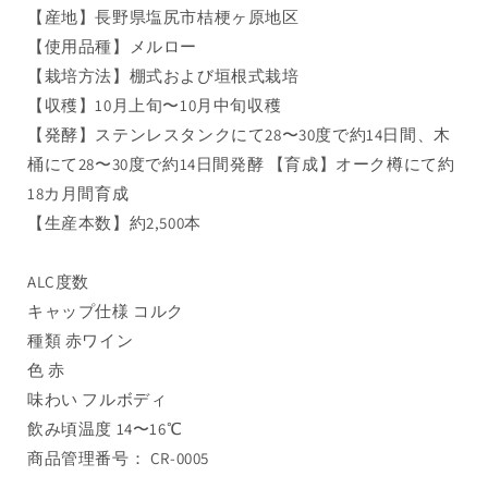
【産地】長野県塩尻市桔梗ヶ原地区
【使用品種】メルロー
【栽培方法】棚式および垣根式栽培
【収穫】10月上旬〜10月中旬収穫
【発酵】ステンレスタンクにて28〜30度で約14日間、木
桶にて28〜30度で約14日間発酵 【育成】オーク樽にて約
18カ月間育成
【生産本数】約2,500本
ALC度数
キャップ仕様 コルク
種類 赤ワイン
色 赤
味わい フルボディ
飲み頃温度 14〜16℃
商品管理番号： CR-0005