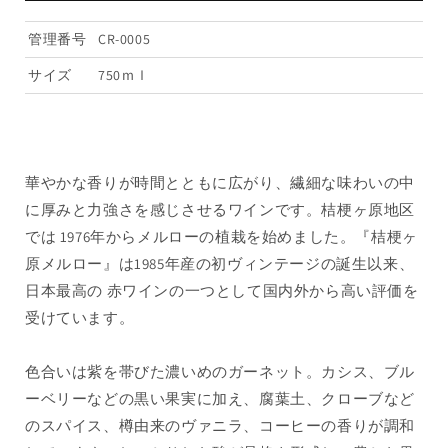
シ
シ
管理番号
CR-0005
ャ
ャ
ン
ン
サイズ
750ｍｌ
桔
桔
梗
梗
ヶ
ヶ
原
原
華やかな香りが時間とともに広がり、繊細な味わいの中
メ
メ
に厚みと力強さを感じさせるワインです。桔梗ヶ原地区
ル
ル
では 1976年からメルローの植栽を始めました。『桔梗ヶ
ロ
ロ
ー
ー
原メルロー』は1985年産の初ヴィンテージの誕生以来、
2014（化
2014（化
日本最高の 赤ワインの一つとして国内外から高い評価を
粧
粧
受けています。
箱
箱
入
入
色合いは紫を帯びた濃いめのガーネット。カシス、ブル
り）
り）
ーベリーなどの黒い果実に加え、腐葉土、クローブなど
要
要
のスパイス、樽由来のヴァニラ、コーヒーの香りが調和
冷
冷