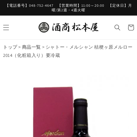
コンテ
【電話番号】048-752-4647 【営業時間】11:00～20:00 【定休日】月
ンツに
曜/第2週・4週火曜
進む
カ
ー
ト
トップ
>
商品一覧
>
シャトー・メルシャン 桔梗ヶ原メルロー
2014（化粧箱入り）要冷蔵