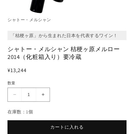
シャトー・メルシャン
「桔梗ヶ原」から生まれた日本を代表するワイン！
シャトー・メルシャン 桔梗ヶ原メルロー
2014（化粧箱入り）要冷蔵
¥13,244
数量
シ
シ
ャ
ャ
在庫数：1個
ト
ト
ー・
ー・
メ
メ
カートに入れる
ル
ル