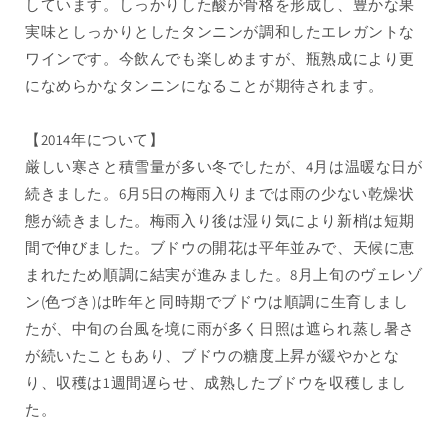
しています。しっかりした酸が骨格を形成し、豊かな果
蔵
蔵
の
の
実味としっかりとしたタンニンが調和したエレガントな
数
数
ワインです。今飲んでも楽しめますが、瓶熟成により更
量
量
になめらかなタンニンになることが期待されます。
を
を
減
増
【2014年について】
ら
や
厳しい寒さと積雪量が多い冬でしたが、4月は温暖な日が
す
す
続きました。6月5日の梅雨入りまでは雨の少ない乾燥状
態が続きました。梅雨入り後は湿り気により新梢は短期
間で伸びました。ブドウの開花は平年並みで、天候に恵
まれたため順調に結実が進みました。8月上旬のヴェレゾ
ン(色づき)は昨年と同時期でブドウは順調に生育しまし
たが、中旬の台風を境に雨が多く日照は遮られ蒸し暑さ
が続いたこともあり、ブドウの糖度上昇が緩やかとな
り、収穫は1週間遅らせ、成熟したブドウを収穫しまし
た。