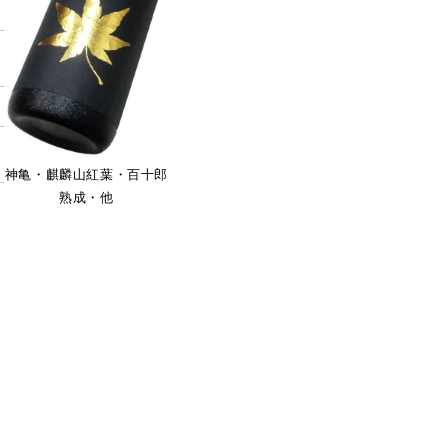
ョ
ン
:
神亀・麒麟山紅葉・百十郎
熟成・他