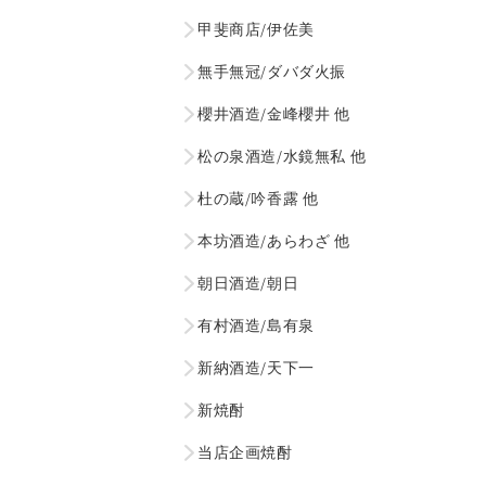
甲斐商店/伊佐美
無手無冠/ダバダ火振
櫻井酒造/金峰櫻井 他
松の泉酒造/水鏡無私 他
杜の蔵/吟香露 他
本坊酒造/あらわざ 他
朝日酒造/朝日
有村酒造/島有泉
新納酒造/天下一
新焼酎
当店企画焼酎