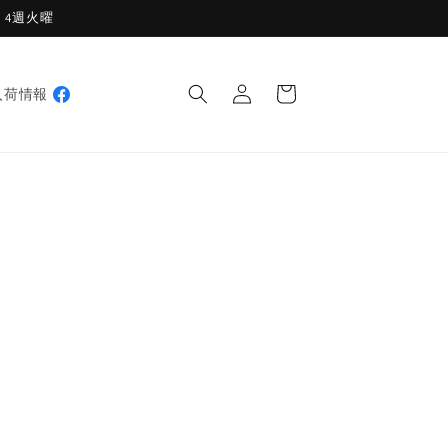
週・4週火曜
ロ
カ
グ
ー
入荷情報
イ
ト
ン