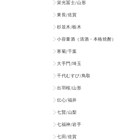
栄光冨士/山形
東長/佐賀
杉並木/栃木
小容量酒（清酒・本格焼酎）
寒菊/千葉
大手門/埼玉
千代むすび/鳥取
出羽桜/山形
伝心/福井
七賢/山梨
七福神/岩手
七田/佐賀