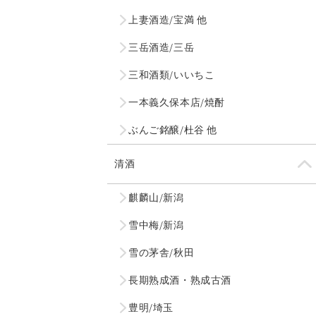
上妻酒造/宝満 他
三岳酒造/三岳
三和酒類/いいちこ
一本義久保本店/焼酎
ぶんご銘醸/杜谷 他
清酒
麒麟山/新潟
雪中梅/新潟
雪の茅舎/秋田
長期熟成酒・熟成古酒
豊明/埼玉