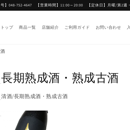
】048-752-4647 【営業時間】11:00～20:00 【定休日】月曜/第2
トップ
商品一覧
店舗紹介
ご利用ガイド
お問い合わせ
古酒
コ
長期熟成酒・熟成古酒
レ
清酒/長期熟成酒・熟成古酒
ク
シ