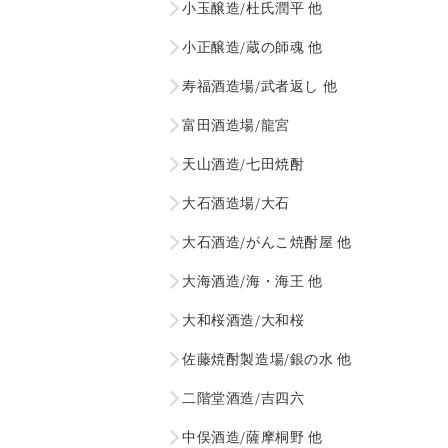
小玉醸造/杜氏潤平 他
小正醸造/蔵の師魂 他
寿福酒造場/武者返し 他
富田酒造場/龍宮
天山酒造/七田焼酎
大石酒造場/大石
大石酒造/がんこ焼酎屋 他
大海酒造/海・海王 他
大和桜酒造/大和桜
佐藤焼酎製造場/銀の水 他
二階堂酒造/吉四六
中俣酒造/薩摩桐野 他