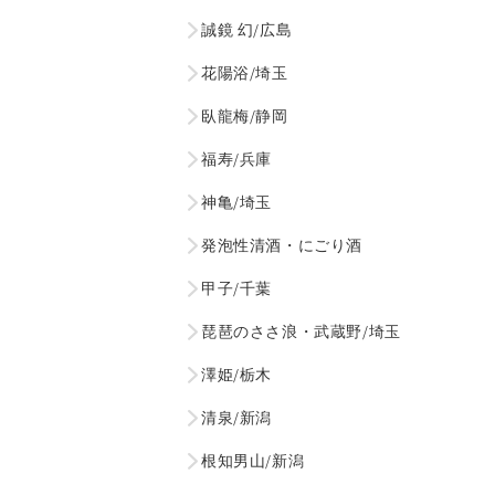
誠鏡 幻/広島
花陽浴/埼玉
臥龍梅/静岡
福寿/兵庫
神亀/埼玉
発泡性清酒・にごり酒
甲子/千葉
琵琶のささ浪・武蔵野/埼玉
澤姫/栃木
清泉/新潟
根知男山/新潟