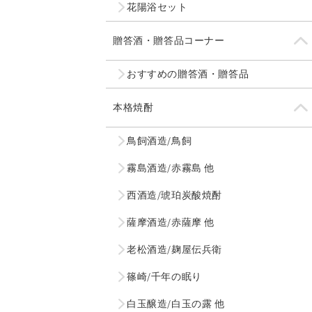
花陽浴セット
贈答酒・贈答品コーナー
おすすめの贈答酒・贈答品
本格焼酎
鳥飼酒造/鳥飼
霧島酒造/赤霧島 他
西酒造/琥珀炭酸焼酎
薩摩酒造/赤薩摩 他
老松酒造/麹屋伝兵衛
篠崎/千年の眠り
白玉醸造/白玉の露 他